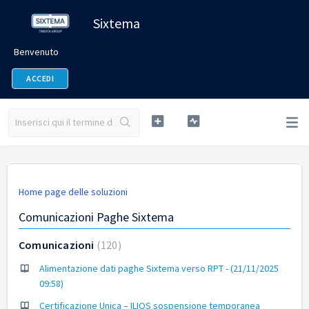
Sixtema
Benvenuto
ACCEDI
Home page delle soluzioni
Comunicazioni Paghe Sixtema
Comunicazioni
120
Alimentazione dati paghe Sixtema verso RPT - (21/11/2025
09:58)
Certificazione Unica – ILIOS sospensione temporanea