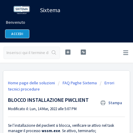
Sixtema
Benvenuto
ACCEDI
Home page delle soluzioni
FAQ Paghe Sixtema
Errori
tecnici procedure
BLOCCO INSTALLAZIONE PWCLIENT
Stampa
Modificato il: Lun, 14 Mar, 2022 alle 5:07 PM
Se l’installazione del pwclient si blocca, verificare se attivo nel task
manager il processo
wssm.exe
. Se attivo, terminarlo;