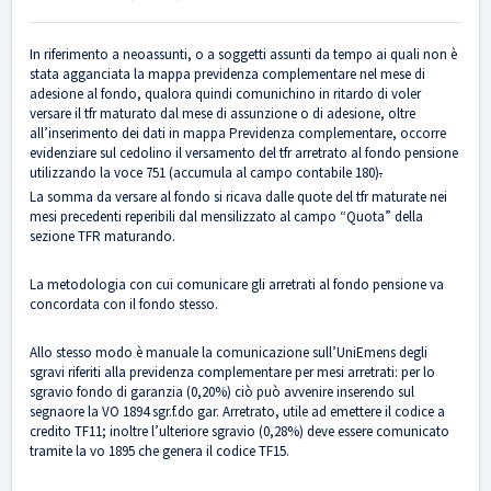
In riferimento a neoassunti, o a soggetti assunti da tempo ai quali non è
stata agganciata la mappa previdenza complementare nel mese di
adesione al fondo, qualora quindi comunichino in ritardo di voler
versare il tfr maturato dal mese di assunzione o di adesione, oltre
all’inserimento dei dati in mappa Previdenza complementare, occorre
evidenziare sul cedolino il versamento del tfr arretrato al fondo pensione
utilizzando la voce 751 (accumula al campo contabile 180)
.
La somma da versare al fondo si ricava dalle quote del tfr maturate nei
mesi precedenti reperibili dal mensilizzato al campo “Quota” della
sezione TFR maturando.
La metodologia con cui comunicare gli arretrati al fondo pensione va
concordata con il fondo stesso.
Allo stesso modo è manuale la comunicazione sull’UniEmens degli
sgravi riferiti alla previdenza complementare per mesi arretrati: per lo
sgravio fondo di garanzia (0,20%) ciò può avvenire inserendo sul
segnaore la VO 1894 sgr.f.do gar. Arretrato, utile ad emettere il codice a
credito TF11; inoltre l’ulteriore sgravio (0,28%) deve essere comunicato
tramite la vo 1895 che genera il codice TF15.