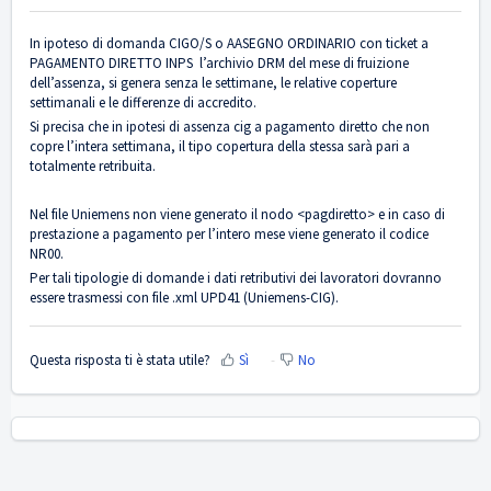
In ipoteso di domanda CIGO/S o AASEGNO ORDINARIO con ticket a
PAGAMENTO DIRETTO INPS l’archivio DRM del mese di fruizione
dell’assenza, si genera senza le settimane, le relative coperture
settimanali e le differenze di accredito.
Si precisa che in ipotesi di assenza cig a pagamento diretto che non
copre l’intera settimana, il tipo copertura della stessa sarà pari a
totalmente retribuita.
Nel file Uniemens non viene generato il nodo <pagdiretto> e in caso di
prestazione a pagamento per l’intero mese viene generato il codice
NR00.
Per tali tipologie di domande i dati retributivi dei lavoratori dovranno
essere trasmessi con file .xml UPD41 (Uniemens-CIG).
Questa risposta ti è stata utile?
Sì
No