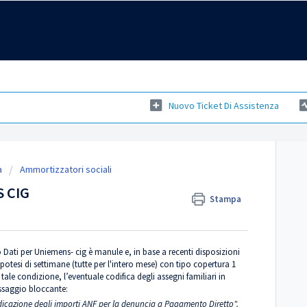
Nuovo Ticket Di Assistenza
a
Ammortizzatori sociali
 CIG
Stampa
ti per Uniemens- cig è manule e, in base a recenti disposizioni
potesi di settimane (tutte per l'intero mese) con tipo copertura 1
ale condizione, l’eventuale codifica degli assegni familiari in
ssaggio bloccante:
ndicazione degli importi ANF per la denuncia a Pagamento Diretto".