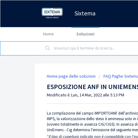
Sixtema
Home
Soluzioni
Home page delle soluzioni
FAQ Paghe Sixtem
ESPOSIZIONE ANF IN UNIEMENS
Modificato il: Lun, 14 Mar, 2022 alle 5:13 PM
La compilazione del campo IMPORTOANF dell'archivio Da
INPS, la valorizzazione dello steso è ammessa solo in i
(ovvero totalmente in assenza CIG/CIGS). In assenza di t
UniEmens - Cig determina l’emissione del seguente me
“
Il tipo di copertura indicato non è compatibile con l'i