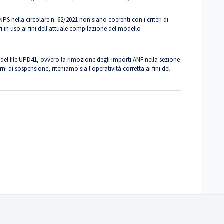
INPS nella circolare n. 62/2021 non siano coerenti con i criteri di
 in uso ai fini dell'attuale compilazione del modello
del file UPD41, ovvero la rimozione degli importi ANF nella sezione
i di sospensione, riteniamo sia l'operatività corretta ai fini del