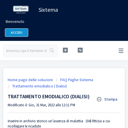
Sixtema
Benvenuto
ACCEDI
Home page delle soluzioni
FAQ Paghe Sixtema
Trattamento emodialico ( Dialisi)
TRATTAMENTO EMODIALICO (DIALISI)
Stampa
Modificato il: Gio, 31 Mar, 2022 alle 12:11 PM
Inserire in archivio storico un’assenza di malattia (04) fittizia a cui
ricollegare le ricadute