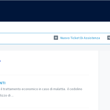
Nuovo Ticket Di Assistenza
a
NTI
l trattamento economico in caso di malattia. il cedolino
zzo di ...