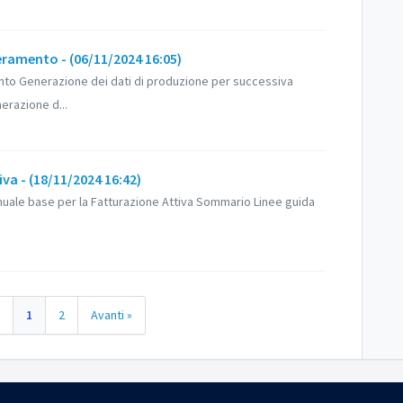
ramento - (06/11/2024 16:05)
to Generazione dei dati di produzione per successiva
erazione d...
va - (18/11/2024 16:42)
nuale base per la Fatturazione Attiva Sommario Linee guida
e
1
2
Avanti »