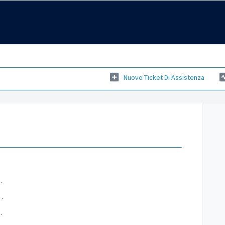
Nuovo Ticket Di Assistenza
assunzione - (01/07/2026 16:03)
eb 2026) - (20/02/2026 15:53)
loggio definitivi 2026 - (16/02/2026 12:09)